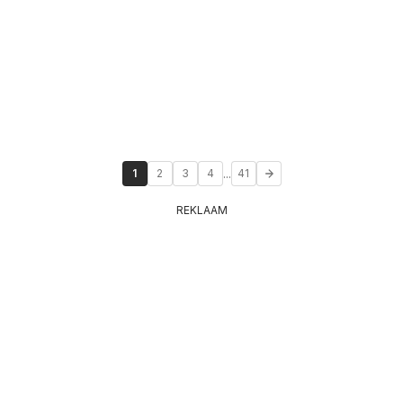
...
1
2
3
4
41
REKLAAM