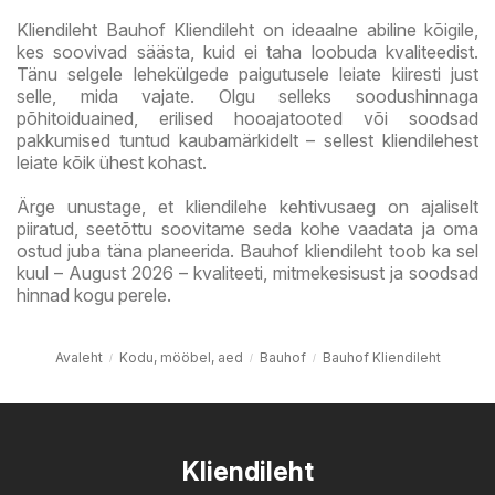
Kliendileht Bauhof Kliendileht on ideaalne abiline kõigile,
kes soovivad säästa, kuid ei taha loobuda kvaliteedist.
Tänu selgele lehekülgede paigutusele leiate kiiresti just
selle, mida vajate. Olgu selleks soodushinnaga
põhitoiduained, erilised hooajatooted või soodsad
pakkumised tuntud kaubamärkidelt – sellest kliendilehest
leiate kõik ühest kohast.
Ärge unustage, et kliendilehe kehtivusaeg on ajaliselt
piiratud, seetõttu soovitame seda kohe vaadata ja oma
ostud juba täna planeerida. Bauhof kliendileht toob ka sel
kuul – August 2026 – kvaliteeti, mitmekesisust ja soodsad
hinnad kogu perele.
Avaleht
Kodu, mööbel, aed
Bauhof
Bauhof Kliendileht
Kliendileht