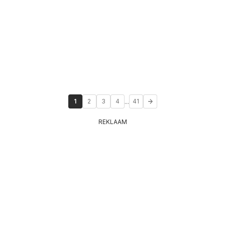
...
1
2
3
4
41
REKLAAM