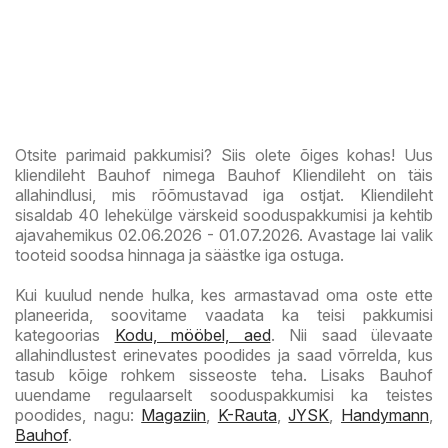
Otsite parimaid pakkumisi? Siis olete õiges kohas! Uus
kliendileht Bauhof nimega Bauhof Kliendileht on täis
allahindlusi, mis rõõmustavad iga ostjat. Kliendileht
sisaldab 40 lehekülge värskeid sooduspakkumisi ja kehtib
ajavahemikus 02.06.2026 - 01.07.2026. Avastage lai valik
tooteid soodsa hinnaga ja säästke iga ostuga.
Kui kuulud nende hulka, kes armastavad oma oste ette
planeerida, soovitame vaadata ka teisi pakkumisi
kategoorias
Kodu, mööbel, aed
. Nii saad ülevaate
allahindlustest erinevates poodides ja saad võrrelda, kus
tasub kõige rohkem sisseoste teha. Lisaks Bauhof
uuendame regulaarselt sooduspakkumisi ka teistes
poodides, nagu:
Magaziin
,
K-Rauta
,
JYSK
,
Handymann
,
Bauhof
.