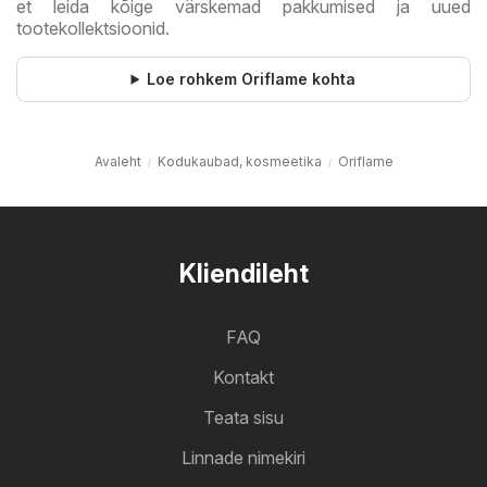
et leida kõige värskemad pakkumised ja uued
tootekollektsioonid.
Loe rohkem Oriflame kohta
Avaleht
Kodukaubad, kosmeetika
Oriflame
Kliendileht
FAQ
Kontakt
Teata sisu
Linnade nimekiri