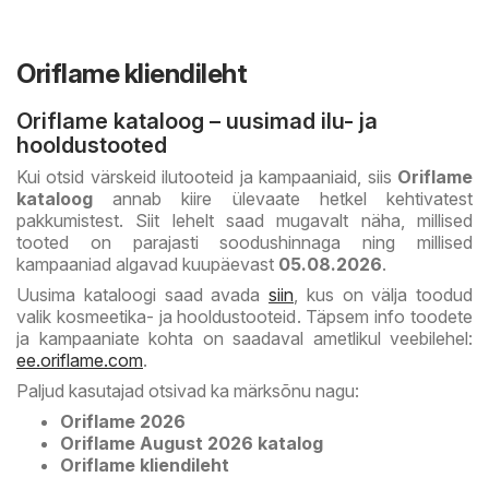
Oriflame kliendileht
Oriflame kataloog – uusimad ilu- ja
hooldustooted
Kui otsid värskeid ilutooteid ja kampaaniaid, siis
Oriflame
kataloog
annab kiire ülevaate hetkel kehtivatest
pakkumistest. Siit lehelt saad mugavalt näha, millised
tooted on parajasti soodushinnaga ning millised
kampaaniad algavad kuupäevast
05.08.2026
.
Uusima kataloogi saad avada
siin
, kus on välja toodud
valik kosmeetika- ja hooldustooteid. Täpsem info toodete
ja kampaaniate kohta on saadaval ametlikul veebilehel:
ee.oriflame.com
.
Paljud kasutajad otsivad ka märksõnu nagu:
Oriflame 2026
Oriflame August 2026 katalog
Oriflame kliendileht