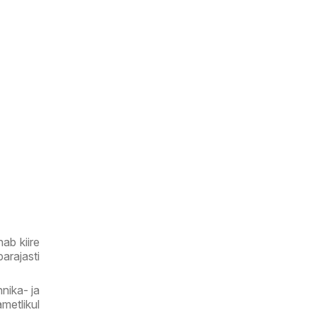
ab kiire
arajasti
hnika- ja
metlikul