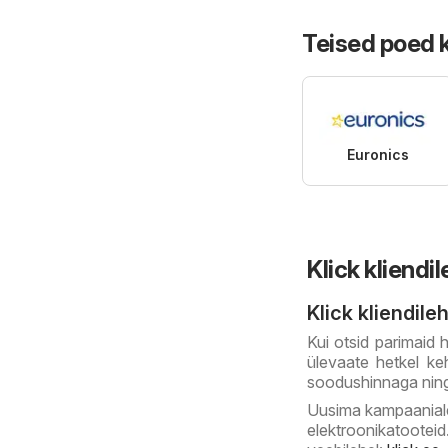
Teised poed 
Euronics
Klick kliendil
Klick kliendil
Kui otsid parimaid h
ülevaate hetkel keh
soodushinnaga ning
Uusima kampaania
elektroonikatootei