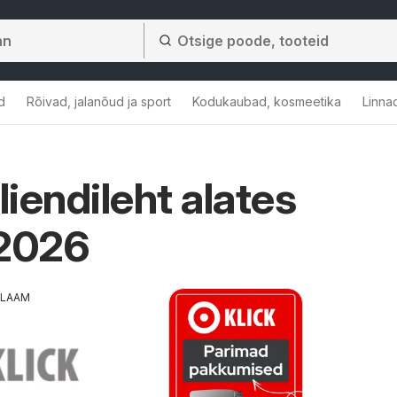
d
Rõivad, jalanõud ja sport
Kodukaubad, kosmeetika
Linna
liendileht alates
.2026
KLAAM