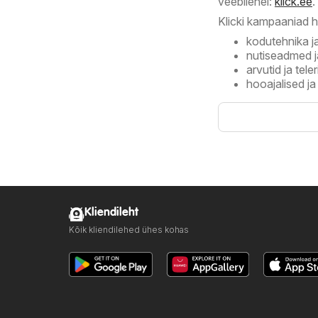
veebilehel:
klick.ee
.
Klicki kampaaniad h
kodutehnika j
nutiseadmed ja
arvutid ja teler
hooajalised j
Kliendileht
Kõik kliendilehed ühes kohas