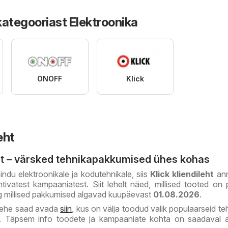
kategooriast Elektroonika
ONOFF
Klick
eht
eht – värsked tehnikapakkumised ühes kohas
indu elektroonikale ja kodutehnikale, siis
Klick kliendileht
ann
tivatest kampaaniatest. Siit lehelt näed, millised tooted on p
 millised pakkumised algavad kuupäevast
01.08.2026
.
lehe saad avada
siin
, kus on välja toodud valik populaarseid te
d. Täpsem info toodete ja kampaaniate kohta on saadaval a