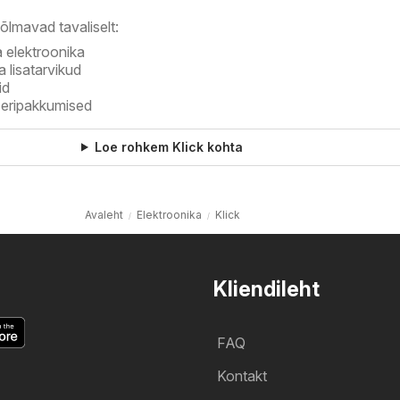
õlmavad tavaliselt:
a elektroonika
 lisatarvikud
id
a eripakkumised
Loe rohkem Klick kohta
Avaleht
Elektroonika
Klick
Kliendileht
FAQ
Kontakt