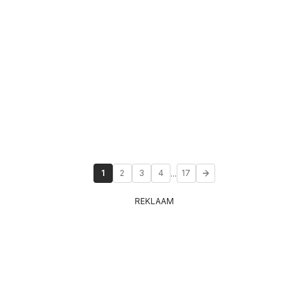
...
1
2
3
4
17
REKLAAM