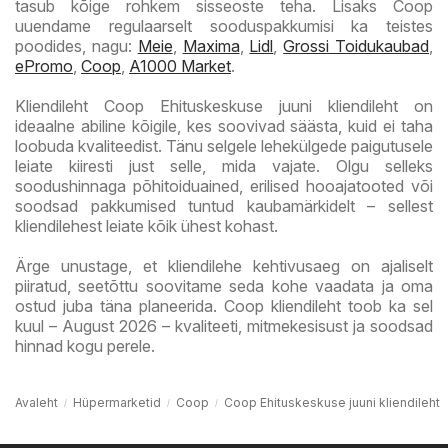
tasub kõige rohkem sisseoste teha. Lisaks Coop
uuendame regulaarselt sooduspakkumisi ka teistes
poodides, nagu:
Meie
,
Maxima
,
Lidl
,
Grossi Toidukaubad
,
ePromo
,
Coop
,
A1000 Market
.
Kliendileht Coop Ehituskeskuse juuni kliendileht on
ideaalne abiline kõigile, kes soovivad säästa, kuid ei taha
loobuda kvaliteedist. Tänu selgele lehekülgede paigutusele
leiate kiiresti just selle, mida vajate. Olgu selleks
soodushinnaga põhitoiduained, erilised hooajatooted või
soodsad pakkumised tuntud kaubamärkidelt – sellest
kliendilehest leiate kõik ühest kohast.
Ärge unustage, et kliendilehe kehtivusaeg on ajaliselt
piiratud, seetõttu soovitame seda kohe vaadata ja oma
ostud juba täna planeerida. Coop kliendileht toob ka sel
kuul – August 2026 – kvaliteeti, mitmekesisust ja soodsad
hinnad kogu perele.
Avaleht
Hüpermarketid
Coop
Coop Ehituskeskuse juuni kliendileht