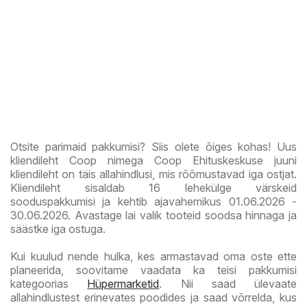
Otsite parimaid pakkumisi? Siis olete õiges kohas! Uus
kliendileht Coop nimega Coop Ehituskeskuse juuni
kliendileht on täis allahindlusi, mis rõõmustavad iga ostjat.
Kliendileht sisaldab 16 lehekülge värskeid
sooduspakkumisi ja kehtib ajavahemikus 01.06.2026 -
30.06.2026. Avastage lai valik tooteid soodsa hinnaga ja
säästke iga ostuga.
Kui kuulud nende hulka, kes armastavad oma oste ette
planeerida, soovitame vaadata ka teisi pakkumisi
kategoorias
Hüpermarketid
. Nii saad ülevaate
allahindlustest erinevates poodides ja saad võrrelda, kus