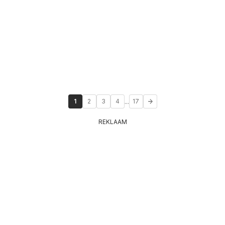
...
1
2
3
4
17
REKLAAM