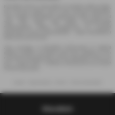
Kliendileht ePromo Alkoholileht on ideaalne abiline kõigile,
kes soovivad säästa, kuid ei taha loobuda kvaliteedist.
Tänu selgele lehekülgede paigutusele leiate kiiresti just
selle, mida vajate. Olgu selleks soodushinnaga
põhitoiduained, erilised hooajatooted või soodsad
pakkumised tuntud kaubamärkidelt – sellest kliendilehest
leiate kõik ühest kohast.
Ärge unustage, et kliendilehe kehtivusaeg on ajaliselt
piiratud, seetõttu soovitame seda kohe vaadata ja oma
ostud juba täna planeerida. ePromo kliendileht toob ka sel
kuul – August 2026 – kvaliteeti, mitmekesisust ja soodsad
hinnad kogu perele.
Avaleht
Hüpermarketid
ePromo
ePromo Alkoholileht
Kliendileht