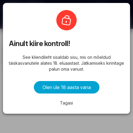
Kliendileht
ePromo
Ainult kiire kontroll!
ePromo kliendileht (01.07. -
See kliendileht sisaldab sisu, mis on mõeldud
02.08.2026) - Sooduspakkumine
täiskasvanutele alates 18. eluaastast. Jätkamiseks kinnitage
alates kolmapäevast 01.07.2026 pühapäevani 02.08.2026
palun oma vanust.
REKLAAM
Olen üle 18 aasta vana
Tagasi