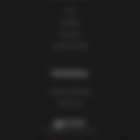
FAQ
Kontakt
Teata sisu
Linnade nimekiri
Partnerlus
Kuidas reklaamida
B2B tsoon
Kliendileht
Kõik kliendilehed ühes kohas