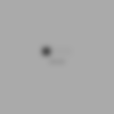
1
2
3
REKLAAM