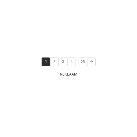
...
1
2
3
4
25
REKLAAM