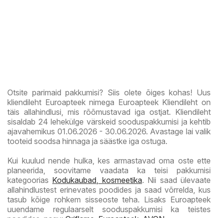
Otsite parimaid pakkumisi? Siis olete õiges kohas! Uus
kliendileht Euroapteek nimega Euroapteek Kliendileht on
täis allahindlusi, mis rõõmustavad iga ostjat. Kliendileht
sisaldab 24 lehekülge värskeid sooduspakkumisi ja kehtib
ajavahemikus 01.06.2026 - 30.06.2026. Avastage lai valik
tooteid soodsa hinnaga ja säästke iga ostuga.
Kui kuulud nende hulka, kes armastavad oma oste ette
planeerida, soovitame vaadata ka teisi pakkumisi
kategoorias
Kodukaubad, kosmeetika
. Nii saad ülevaate
allahindlustest erinevates poodides ja saad võrrelda, kus
tasub kõige rohkem sisseoste teha. Lisaks Euroapteek
uuendame regulaarselt sooduspakkumisi ka teistes