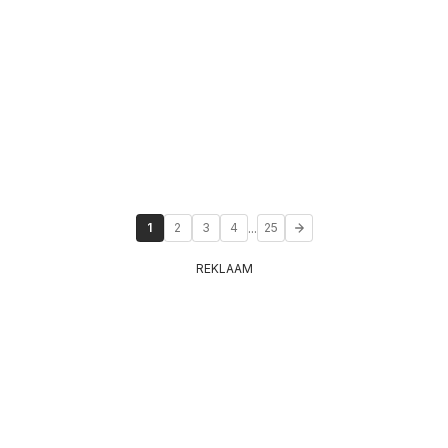
...
1
2
3
4
25
REKLAAM