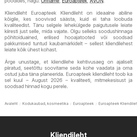
poodides, nagu:
Oriflame
,
Euroapteek
,
AVON
.
Kliendileht Euroapteek Kliendileht on ideaalne abiline
kõigile, kes soovivad säästa, kuid ei taha loobuda
kvaliteedist. Tänu selgele lehekülgede paigutusele leiate
kiiresti just selle, mida vajate. Olgu selleks soodushinnaga
põhitoiduained, erilised hooajatooted või soodsad
pakkumised tuntud kaubamärkidelt – sellest kliendilehest
leiate kõik ühest kohast.
Ärge unustage, et kliendilehe kehtivusaeg on ajaliselt
piiratud, seetõttu soovitame seda kohe vaadata ja oma
ostud juba täna planeerida. Euroapteek kliendileht toob ka
sel kuul – August 2026 – kvaliteeti, mitmekesisust ja
soodsad hinnad kogu perele.
Avaleht
Kodukaubad, kosmeetika
Euroapteek
Euroapteek Kliendile
Kliendileht