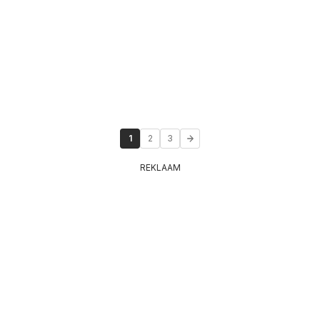
1
2
3
REKLAAM