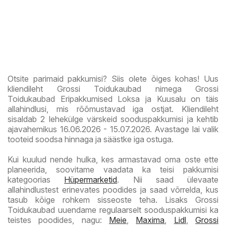
Otsite parimaid pakkumisi? Siis olete õiges kohas! Uus
kliendileht Grossi Toidukaubad nimega Grossi
Toidukaubad Eripakkumised Loksa ja Kuusalu on täis
allahindlusi, mis rõõmustavad iga ostjat. Kliendileht
sisaldab 2 lehekülge värskeid sooduspakkumisi ja kehtib
ajavahemikus 16.06.2026 - 15.07.2026. Avastage lai valik
tooteid soodsa hinnaga ja säästke iga ostuga.
Kui kuulud nende hulka, kes armastavad oma oste ette
planeerida, soovitame vaadata ka teisi pakkumisi
kategoorias
Hüpermarketid
. Nii saad ülevaate
allahindlustest erinevates poodides ja saad võrrelda, kus
tasub kõige rohkem sisseoste teha. Lisaks Grossi
Toidukaubad uuendame regulaarselt sooduspakkumisi ka
teistes poodides, nagu:
Meie
,
Maxima
,
Lidl
,
Grossi