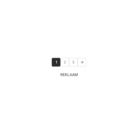
1
2
3
REKLAAM