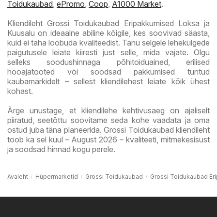
Toidukaubad
,
ePromo
,
Coop
,
A1000 Market
.
Kliendileht Grossi Toidukaubad Eripakkumised Loksa ja
Kuusalu on ideaalne abiline kõigile, kes soovivad säästa,
kuid ei taha loobuda kvaliteedist. Tänu selgele lehekülgede
paigutusele leiate kiiresti just selle, mida vajate. Olgu
selleks soodushinnaga põhitoiduained, erilised
hooajatooted või soodsad pakkumised tuntud
kaubamärkidelt – sellest kliendilehest leiate kõik ühest
kohast.
Ärge unustage, et kliendilehe kehtivusaeg on ajaliselt
piiratud, seetõttu soovitame seda kohe vaadata ja oma
ostud juba täna planeerida. Grossi Toidukaubad kliendileht
toob ka sel kuul – August 2026 – kvaliteeti, mitmekesisust
ja soodsad hinnad kogu perele.
Avaleht
Hüpermarketid
Grossi Toidukaubad
Grossi Toidukaubad Er