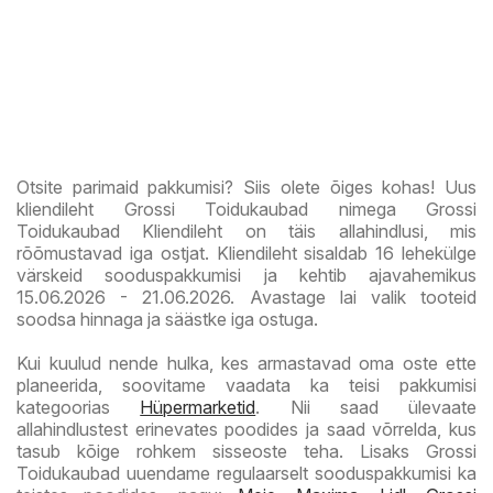
Otsite parimaid pakkumisi? Siis olete õiges kohas! Uus
kliendileht Grossi Toidukaubad nimega Grossi
Toidukaubad Kliendileht on täis allahindlusi, mis
rõõmustavad iga ostjat. Kliendileht sisaldab 16 lehekülge
värskeid sooduspakkumisi ja kehtib ajavahemikus
15.06.2026 - 21.06.2026. Avastage lai valik tooteid
soodsa hinnaga ja säästke iga ostuga.
Kui kuulud nende hulka, kes armastavad oma oste ette
planeerida, soovitame vaadata ka teisi pakkumisi
kategoorias
Hüpermarketid
. Nii saad ülevaate
allahindlustest erinevates poodides ja saad võrrelda, kus
tasub kõige rohkem sisseoste teha. Lisaks Grossi
Toidukaubad uuendame regulaarselt sooduspakkumisi ka