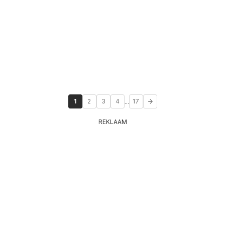
...
1
2
3
4
17
REKLAAM