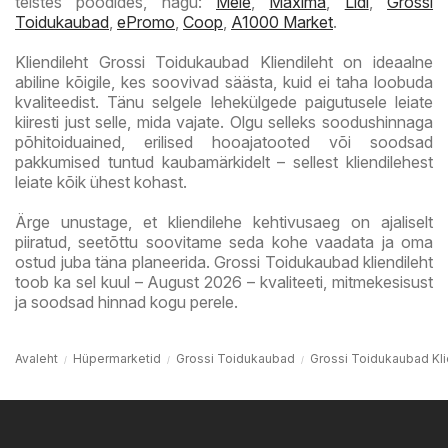
teistes poodides, nagu:
Meie
,
Maxima
,
Lidl
,
Grossi
Toidukaubad
,
ePromo
,
Coop
,
A1000 Market
.
Kliendileht Grossi Toidukaubad Kliendileht on ideaalne
abiline kõigile, kes soovivad säästa, kuid ei taha loobuda
kvaliteedist. Tänu selgele lehekülgede paigutusele leiate
kiiresti just selle, mida vajate. Olgu selleks soodushinnaga
põhitoiduained, erilised hooajatooted või soodsad
pakkumised tuntud kaubamärkidelt – sellest kliendilehest
leiate kõik ühest kohast.
Ärge unustage, et kliendilehe kehtivusaeg on ajaliselt
piiratud, seetõttu soovitame seda kohe vaadata ja oma
ostud juba täna planeerida. Grossi Toidukaubad kliendileht
toob ka sel kuul – August 2026 – kvaliteeti, mitmekesisust
ja soodsad hinnad kogu perele.
Avaleht
Hüpermarketid
Grossi Toidukaubad
Grossi Toidukaubad Kli