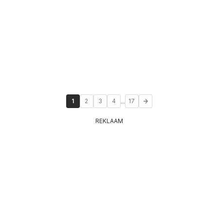
...
1
2
3
4
17
REKLAAM