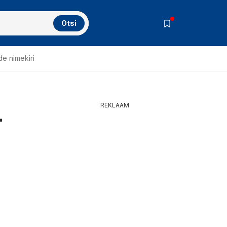
Otsi
de nimekiri
REKLAAM
-