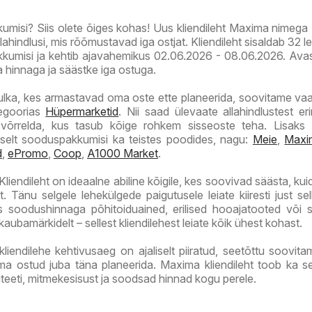
kumisi? Siis olete õiges kohas! Uus kliendileht Maxima nimeg
allahindlusi, mis rõõmustavad iga ostjat. Kliendileht sisaldab 32 
kumisi ja kehtib ajavahemikus 02.06.2026 - 08.06.2026. Avas
a hinnaga ja säästke iga ostuga.
ulka, kes armastavad oma oste ette planeerida, soovitame va
tegoorias
Hüpermarketid
. Nii saad ülevaate allahindlustest er
võrrelda, kus tasub kõige rohkem sisseoste teha. Lisaks
selt sooduspakkumisi ka teistes poodides, nagu:
Meie
,
Maxi
d
,
ePromo
,
Coop
,
A1000 Market
.
liendileht on ideaalne abiline kõigile, kes soovivad säästa, kui
t. Tänu selgele lehekülgede paigutusele leiate kiiresti just sel
ks soodushinnaga põhitoiduained, erilised hooajatooted või
ubamärkidelt – sellest kliendilehest leiate kõik ühest kohast.
liendilehe kehtivusaeg on ajaliselt piiratud, seetõttu soovit
a ostud juba täna planeerida. Maxima kliendileht toob ka se
teeti, mitmekesisust ja soodsad hinnad kogu perele.