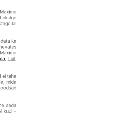
a Maxima
lehekülge
tage lai
adata ka
inevates
 Maxima
ma
,
Lidl
,
d ei taha
le, mida
 soodsad
ame seda
l kuul –