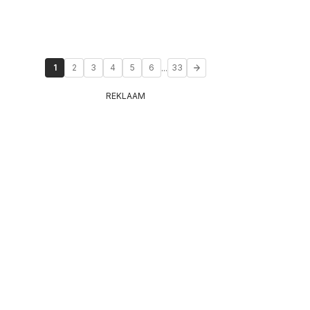
...
1
2
3
4
5
6
33
REKLAAM