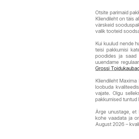
Otsite parimaid pak
Kliendileht on täis 
värskeid sooduspak
valik tooteid soods
Kui kuulud nende h
teisi pakkumisi ka
poodides ja saad 
uuendame regulaar
Grossi Toidukauba
Kliendileht Maxima K
loobuda kvaliteedis
vajate. Olgu selle
pakkumised tuntud ka
Ärge unustage, et k
kohe vaadata ja om
August 2026 – kvali