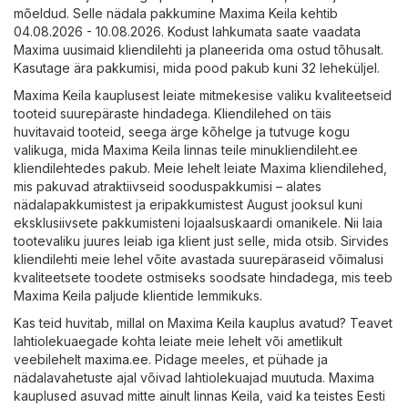
mõeldud. Selle nädala pakkumine Maxima Keila kehtib
04.08.2026 - 10.08.2026. Kodust lahkumata saate vaadata
Maxima uusimaid kliendilehti ja planeerida oma ostud tõhusalt.
Kasutage ära pakkumisi, mida pood pakub kuni 32 leheküljel.
Maxima Keila kauplusest leiate mitmekesise valiku kvaliteetseid
tooteid suurepäraste hindadega. Kliendilehed on täis
huvitavaid tooteid, seega ärge kõhelge ja tutvuge kogu
valikuga, mida Maxima Keila linnas teile minukliendileht.ee
kliendilehtedes pakub. Meie lehelt leiate Maxima kliendilehed,
mis pakuvad atraktiivseid sooduspakkumisi – alates
nädalapakkumistest ja eripakkumistest August jooksul kuni
eksklusiivsete pakkumisteni lojaalsuskaardi omanikele. Nii laia
tootevaliku juures leiab iga klient just selle, mida otsib. Sirvides
kliendilehti meie lehel võite avastada suurepäraseid võimalusi
kvaliteetsete toodete ostmiseks soodsate hindadega, mis teeb
Maxima Keila paljude klientide lemmikuks.
Kas teid huvitab, millal on Maxima Keila kauplus avatud? Teavet
lahtiolekuaegade kohta leiate meie lehelt või ametlikult
veebilehelt
maxima.ee
. Pidage meeles, et pühade ja
nädalavahetuste ajal võivad lahtiolekuajad muutuda. Maxima
kauplused asuvad mitte ainult linnas Keila, vaid ka teistes Eesti