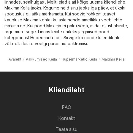
linnades, sealhulgas . Meilt leiad alati kõige uuema kliendilehe
Maxima Keila jaoks. Kogume neid sinu jaoks iga päev, et ükski
soodustus ei jääks märkamata. Kui soovid rohkem teavet
kaupluse Maxima kohta, külasta nende ametlikku veebilehte
maxima.ee
. Kui pood Maxima ei paku seda, mida te just otsisite,
ärge muretsege. Linnas leiate näiteks järgmised poed
kategooriast
Hüpermarketid
: . Sirvige ka nende kliendilehti –
võib-olla leiate veelgi paremaid pakkumisi.
Avaleht
Pakkumised Keila
Hüpermarketid Keila
Maxima Keila
Kliendileht
FAQ
Kontakt
Teata sisu