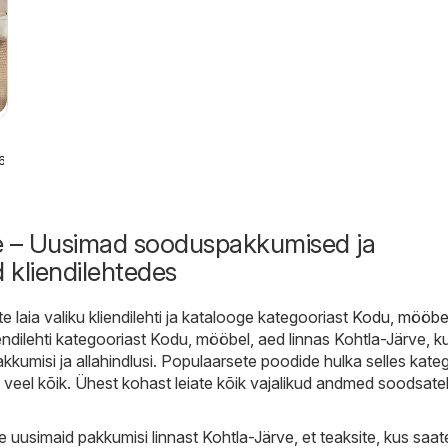
6
e – Uusimad sooduspakkumised ja
d kliendilehtedes
te laia valiku kliendilehti ja katalooge kategooriast
Kodu, mööbel
iendilehti kategooriast Kodu, mööbel, aed linnas Kohtla-Järve, k
kkumisi ja allahindlusi. Populaarsete poodide hulka selles kate
 veel kõik. Ühest kohast leiate kõik vajalikud andmed soodsate
e uusimaid pakkumisi linnast Kohtla-Järve, et teaksite, kus saat