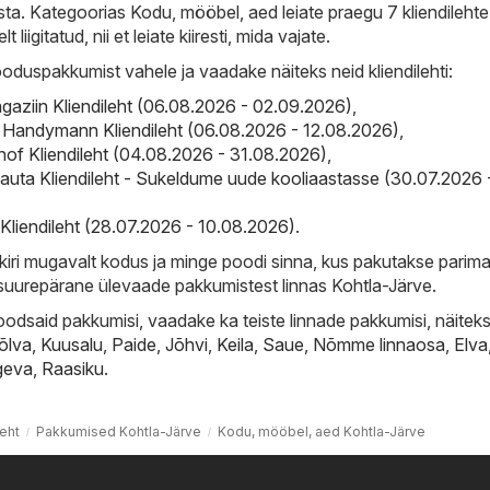
ta. Kategoorias Kodu, mööbel, aed leiate praegu 7 kliendilehte
t liigitatud, nii et leiate kiiresti, mida vajate.
ooduspakkumist vahele ja vaadake näiteks neid kliendilehti:
gaziin Kliendileht (06.08.2026 - 02.09.2026)
,
Handymann Kliendileht (06.08.2026 - 12.08.2026)
,
of Kliendileht (04.08.2026 - 31.08.2026)
,
auta Kliendileht - Sukeldume uude kooliaastasse (30.07.2026 
liendileht (28.07.2026 - 10.08.2026)
.
ri mugavalt kodus ja minge poodi sinna, kus pakutakse parima
i suurepärane ülevaade pakkumistest linnas Kohtla-Järve.
oodsaid pakkumisi, vaadake ka teiste linnade pakkumisi, näiteks
õlva
,
Kuusalu
,
Paide
,
Jõhvi
,
Keila
,
Saue
,
Nõmme linnaosa
,
Elva
geva
,
Raasiku
.
eht
Pakkumised Kohtla-Järve
Kodu, mööbel, aed Kohtla-Järve