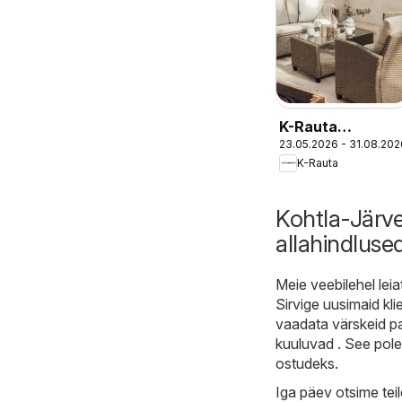
K-Rauta
23.05.2026 - 31.08.202
Aiamööbli
K-Rauta
kataloog
Kohtla-Järv
allahindluse
Meie veebilehel leia
Sirvige uusimaid kl
vaadata värskeid pa
kuuluvad . See pole
ostudeks.
Iga päev otsime teil