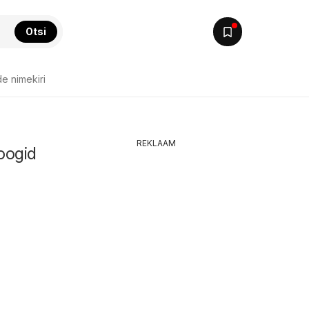
Otsi
e nimekiri
REKLAAM
oogid