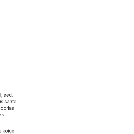
, aed
.
us saate
goorias
ks
e kõige