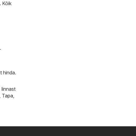
. Kõik
-
t hinda.
 linnast
,
Tapa
,