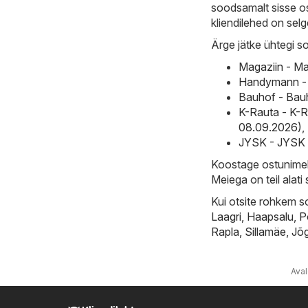
soodsamalt sisse os
kliendilehed on selgel
Ärge jätke ühtegi s
Magaziin - Ma
Handymann - 
Bauhof - Bauh
K-Rauta - K-R
08.09.2026)
,
JYSK - JYSK K
Koostage ostunimeki
Meiega on teil alat
Kui otsite rohkem s
Laagri
,
Haapsalu
,
P
Rapla
,
Sillamäe
,
Jõ
Aval