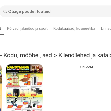
d
Rõivad, jalanõud ja sport
Kodukaubad, kosmeetika
Linnad
- Kodu, mööbel, aed > Kliendilehed ja katal
REKLAAM