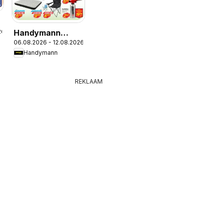
26
Handymann
06.08.2026 - 12.08.2026
Kliendileht
Handymann
REKLAAM