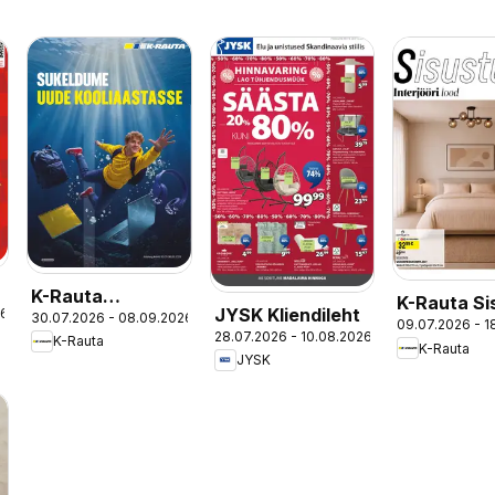
K-Rauta
K-Rauta Si
JYSK Kliendileht
26
30.07.2026 - 08.09.2026
Kliendileht -
09.07.2026 - 1
kataloog
28.07.2026 - 10.08.2026
K-Rauta
Sukeldume uude
K-Rauta
JYSK
kooliaastasse