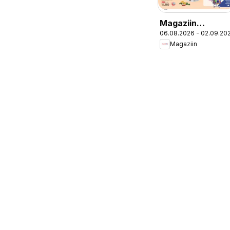
Magaziin
06.08.2026 - 02.09.20
Kliendileht
Magaziin