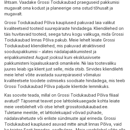
lihtsam. Vaadake Grossi Toidukaubad praeguseid pakkumisi
mugavalt oma kodust ja planeerige oma ostud tõhusalt ja
mugavalt.
Grossi Toidukaubad Põlva kauplused pakuvad laia valikut
kvaliteetseid tooteid suurepäraste hindadega. Kliendilehed on
täis huvitavaid tooteid, seega tutvu kogu valikuga, mida Grossi
Toidukaubad linnas Põlva pakub. Meie lehelt leiate Grossi
Toidukaubad kliendilehed, mis pakuvad atraktiivseid
sooduspakkumisi – alates nädalapakkumistest ja
eripakkumistest August jooksul kuni eksklusiivsete
pakkumisteni lojaalsuskaardi omanikele. Nii laia tootevaliku
juures leiab iga klient just selle, mida otsib. Sirvides kliendilehti
meie lehel võite avastada suurepäraseid võimalusi
kvaliteetsete toodete ostmiseks soodsate hindadega, mis teeb
Grossi Toidukaubad Põlva paljude klientide lemmikuks.
Kas soovite teada, millal on Grossi Toidukaubad Põlva filiaal
avatud? Täpsemat teavet poe lahtiolekuaegade kohta leiate
meie veebilehelt või otse lehelt
grossitoidukaubad.ee
.
Tuletame meelde, et lahtiolekuajad võivad pühade,
nädalavahetuste või eriliste sündmuste ajal erineda. Grossi
Toidukaubad kauplused asuvad mitte ainult linnas Põlva, vaid
ka teistes Eesti linnades, sealhulgas . Meie veebilehel võite olla