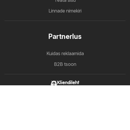
Linnade nimekiri
Partnerlus
Kuidas reklaamida
B2B tsoon
Kliendileht
Kõik kliendilehed ühes kohas