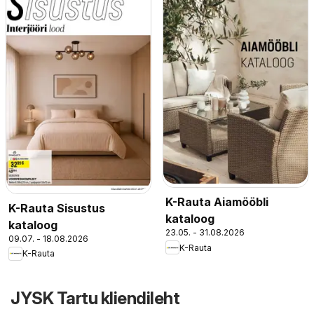
K-Rauta Aiamööbli
K-Rauta Sisustus
kataloog
kataloog
23.05. - 31.08.2026
09.07. - 18.08.2026
K-Rauta
K-Rauta
JYSK Tartu kliendileht