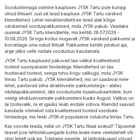
Soodushinnaga ostmine kaupluses JYSK Tartu pole kunagi
olnud lihtsam! Just siit leiad kaupluse JYSK Tartu värsked
kliendilehed. Lehel minukliendileht.ee leiad alati kõige
värskemad sooduspakkumised, mida JYSK pakub. Vaadake
uusimat JYSK Tartu kliendilehte, mis kehtib 28.07.2026 -
10.08.2026. Sirvige kodus mugavalt JYSK värskeid pakkumisi ja
korraldage oma ostud lihtsalt. Pakkumine kehtib piiratud aja,
ärge jätke selle nädala soodustusi kasutamata.
JYSK Tartu kauplused pakuvad laia valikut kvaliteetseid
tooteid suurepäraste hindadega. Kliendilehed on täis
huvitavaid tooteid, seega tutvu kogu valikuga, mida JYSK
linnas Tartu pakub. JYSK kliendilehed, mis on saadaval meie
lehel, paistavad silma atraktiivsete pakkumistega – alates
nädalapakkumistest, läbi soodustuste lojaalsuskaartidele, kuni
veelgi eksklusiivsemate pakkumisteni kuuks August. Valikus on
lai tootevalik, nii et igaüks leiab endale sobiva. Kliendid saavad
kasutada võimalust osta kvaliteetseid tooteid soodsate
hindadega, mis teeb JYSK-st populaarse ostukoha linnas Tartu.
Kas soovite teada, millal on JYSK Tartu filiaal avatud? Täpsemat
teavet poe lahtiolekuaegade kohta leiate meie veebilehelt või
otse lehelt
jysk.ee
. Tuletame meelde, et lahtiolekuajad võivad