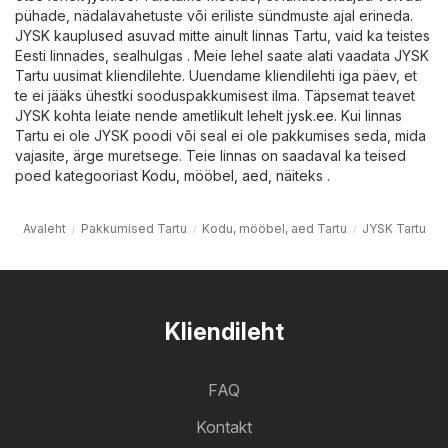
pühade, nädalavahetuste või eriliste sündmuste ajal erineda.
JYSK kauplused asuvad mitte ainult linnas Tartu, vaid ka teistes
Eesti linnades, sealhulgas . Meie lehel saate alati vaadata JYSK
Tartu uusimat kliendilehte. Uuendame kliendilehti iga päev, et
te ei jääks ühestki sooduspakkumisest ilma. Täpsemat teavet
JYSK kohta leiate nende ametlikult lehelt
jysk.ee
. Kui linnas
Tartu ei ole JYSK poodi või seal ei ole pakkumises seda, mida
vajasite, ärge muretsege. Teie linnas on saadaval ka teised
poed kategooriast
Kodu, mööbel, aed
, näiteks .
Avaleht
Pakkumised Tartu
Kodu, mööbel, aed Tartu
JYSK Tartu
Kliendileht
FAQ
Kontakt