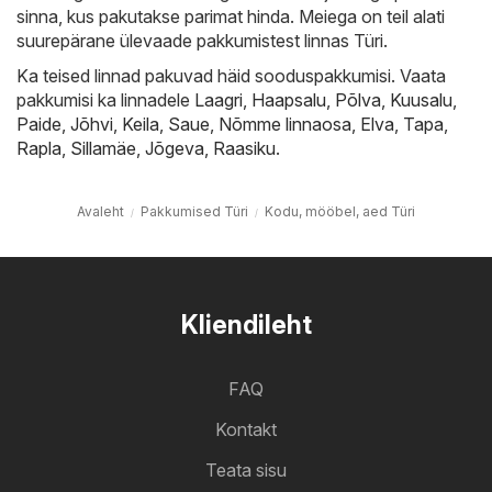
sinna, kus pakutakse parimat hinda. Meiega on teil alati
suurepärane ülevaade pakkumistest linnas Türi.
Ka teised linnad pakuvad häid sooduspakkumisi. Vaata
pakkumisi ka linnadele
Laagri
,
Haapsalu
,
Põlva
,
Kuusalu
,
Paide
,
Jõhvi
,
Keila
,
Saue
,
Nõmme linnaosa
,
Elva
,
Tapa
,
Rapla
,
Sillamäe
,
Jõgeva
,
Raasiku
.
Avaleht
Pakkumised Türi
Kodu, mööbel, aed Türi
Kliendileht
FAQ
Kontakt
Teata sisu