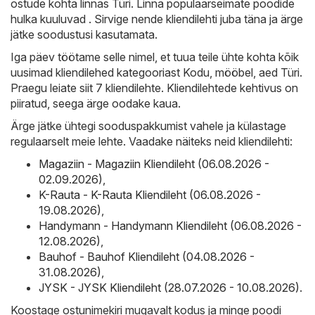
ostude kohta linnas Türi. Linna populaarseimate poodide
hulka kuuluvad . Sirvige nende kliendilehti juba täna ja ärge
jätke soodustusi kasutamata.
Iga päev töötame selle nimel, et tuua teile ühte kohta kõik
uusimad kliendilehed kategooriast Kodu, mööbel, aed Türi.
Praegu leiate siit 7 kliendilehte. Kliendilehtede kehtivus on
piiratud, seega ärge oodake kaua.
Ärge jätke ühtegi sooduspakkumist vahele ja külastage
regulaarselt meie lehte. Vaadake näiteks neid kliendilehti:
Magaziin - Magaziin Kliendileht (06.08.2026 -
02.09.2026)
,
K-Rauta - K-Rauta Kliendileht (06.08.2026 -
19.08.2026)
,
Handymann - Handymann Kliendileht (06.08.2026 -
12.08.2026)
,
Bauhof - Bauhof Kliendileht (04.08.2026 -
31.08.2026)
,
JYSK - JYSK Kliendileht (28.07.2026 - 10.08.2026)
.
Koostage ostunimekiri mugavalt kodus ja minge poodi