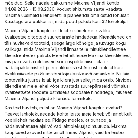
mõeldud. Selle nädala pakkumine Maxima Viljandi kehtib
04.08.2026 - 10.08.2026. Kodust lahkumata saate vaadata
Maxima uusimaid kliendilehti ja planeerida oma ostud tõhusalt.
Kasutage ära pakkumisi, mida pood pakub kuni 32 leheküljel.
Maxima Viljandi kauplusest leiate mitmekesise valiku
kvaliteetseid tooteid suurepäraste hindadega. Kliendilehed on
täis huvitavaid tooteid, seega ärge kõhelge ja tutvuge kogu
valikuga, mida Maxima Viljandi linnas teile minukliendileht.ee
kliendilehtedes pakub. Meie lehelt leiate Maxima kliendilehed,
mis pakuvad atraktiivseid sooduspakkumisi – alates
nädalapakkumistest ja eripakkumistest August jooksul kuni
eksklusiivsete pakkumisteni lojaalsuskaardi omanikele. Nii laia
tootevaliku juures leiab iga klient just selle, mida otsib. Sirvides
kliendilehti meie lehel võite avastada suurepäraseid võimalusi
kvaliteetsete toodete ostmiseks soodsate hindadega, mis teeb
Maxima Viljandi paljude klientide lemmikuks.
Kas teid huvitab, millal on Maxima Viljandi kauplus avatud?
Teavet lahtiolekuaegade kohta leiate meie lehelt või ametlikult
veebilehelt
maxima.ee
. Pidage meeles, et pühade ja
nädalavahetuste ajal võivad lahtiolekuajad muutuda. Maxima
kauplused asuvad mitte ainult linnas Viljandi, vaid ka teistes