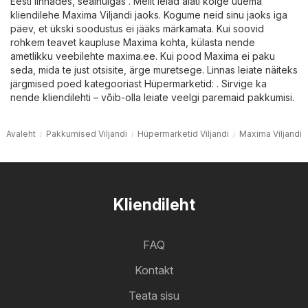
Eesti linnades, sealhulgas . Meilt leiad alati kõige uuema
kliendilehe Maxima Viljandi jaoks. Kogume neid sinu jaoks iga
päev, et ükski soodustus ei jääks märkamata. Kui soovid
rohkem teavet kaupluse Maxima kohta, külasta nende
ametlikku veebilehte
maxima.ee
. Kui pood Maxima ei paku
seda, mida te just otsisite, ärge muretsege. Linnas leiate näiteks
järgmised poed kategooriast
Hüpermarketid
: . Sirvige ka
nende kliendilehti – võib-olla leiate veelgi paremaid pakkumisi.
Avaleht
Pakkumised Viljandi
Hüpermarketid Viljandi
Maxima Viljandi
Kliendileht
FAQ
Kontakt
Teata sisu