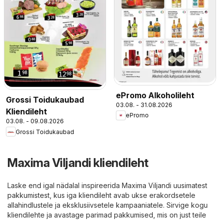
ePromo Alkoholileht
Grossi Toidukaubad
03.08. - 31.08.2026
Kliendileht
ePromo
03.08. - 09.08.2026
Grossi Toidukaubad
Maxima Viljandi kliendileht
Laske end igal nädalal inspireerida Maxima Viljandi uusimatest
pakkumistest, kus iga kliendileht avab ukse erakordsetele
allahindlustele ja eksklusiivsetele kampaaniatele. Sirvige kogu
kliendilehte ja avastage parimad pakkumised, mis on just teile