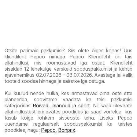
Otsite parimaid pakkumisi? Siis olete õiges kohas! Uus
kliendileht Pepco nimega Pepco Kliendileht on täis
allahindlusi, mis rõõmustavad iga ostjat. Kliendileht
sisaldab 12 lehekülge värskeid sooduspakkumisi ja kehtib
ajavahemikus 02.07.2026 - 08.07.2026. Avastage lai valik
tooteid soodsa hinnaga ja säästke iga ostuga.
Kui kuulud nende hulka, kes armastavad oma oste ette
planeerida, soovitame vaadata ka teisi pakkumisi
kategoorias
Rõivad, jalanõud ja sport
. Nii saad ülevaate
allahindlustest erinevates poodides ja saad võrrelda, kus
tasub kõige rohkem sisseoste teha. Lisaks Pepco
uuendame regulaarselt sooduspakkumisi ka teistes
poodides, nagu:
Pepco
,
Bonprix
.