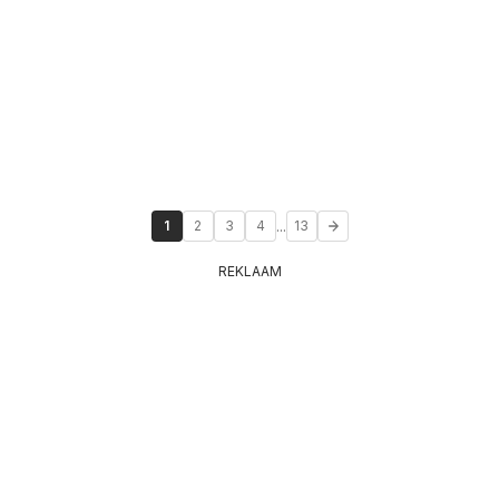
...
1
2
3
4
13
REKLAAM