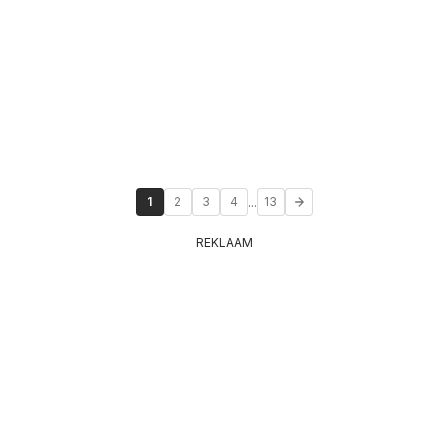
...
1
2
3
4
13
REKLAAM