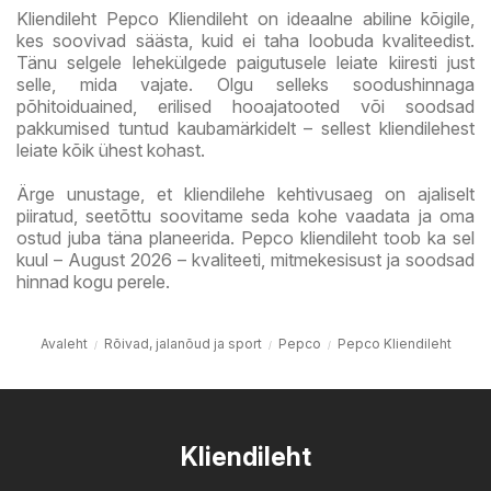
Kliendileht Pepco Kliendileht on ideaalne abiline kõigile,
kes soovivad säästa, kuid ei taha loobuda kvaliteedist.
Tänu selgele lehekülgede paigutusele leiate kiiresti just
selle, mida vajate. Olgu selleks soodushinnaga
põhitoiduained, erilised hooajatooted või soodsad
pakkumised tuntud kaubamärkidelt – sellest kliendilehest
leiate kõik ühest kohast.
Ärge unustage, et kliendilehe kehtivusaeg on ajaliselt
piiratud, seetõttu soovitame seda kohe vaadata ja oma
ostud juba täna planeerida. Pepco kliendileht toob ka sel
kuul – August 2026 – kvaliteeti, mitmekesisust ja soodsad
hinnad kogu perele.
Avaleht
Rõivad, jalanõud ja sport
Pepco
Pepco Kliendileht
Kliendileht