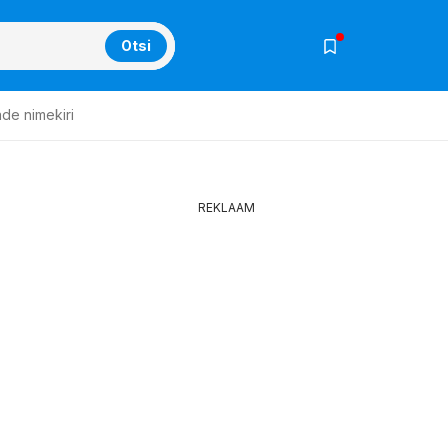
Otsi
ade nimekiri
REKLAAM