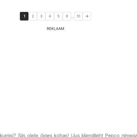
...
1
2
3
4
5
6
10
REKLAAM
kkumisi? Siis olete õiges kohas! Uus kliendileht Pepco nime