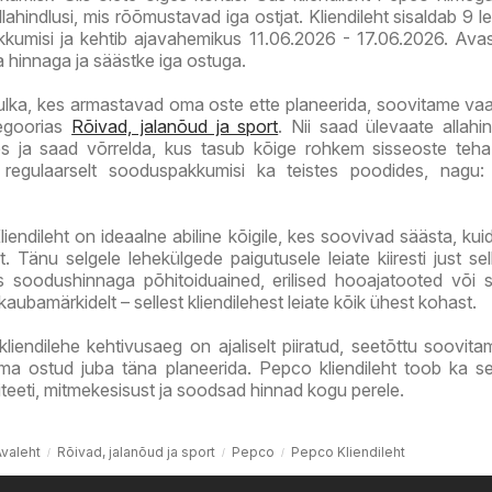
allahindlusi, mis rõõmustavad iga ostjat. Kliendileht sisaldab 9 
kumisi ja kehtib ajavahemikus 11.06.2026 - 17.06.2026. Avas
a hinnaga ja säästke iga ostuga.
ulka, kes armastavad oma oste ette planeerida, soovitame va
tegoorias
Rõivad, jalanõud ja sport
. Nii saad ülevaate allahin
s ja saad võrrelda, kus tasub kõige rohkem sisseoste teha
egulaarselt sooduspakkumisi ka teistes poodides, nagu
iendileht on ideaalne abiline kõigile, kes soovivad säästa, kuid
t. Tänu selgele lehekülgede paigutusele leiate kiiresti just sel
ks soodushinnaga põhitoiduained, erilised hooajatooted või
ubamärkidelt – sellest kliendilehest leiate kõik ühest kohast.
liendilehe kehtivusaeg on ajaliselt piiratud, seetõttu soovit
a ostud juba täna planeerida. Pepco kliendileht toob ka se
teeti, mitmekesisust ja soodsad hinnad kogu perele.
Avaleht
Rõivad, jalanõud ja sport
Pepco
Pepco Kliendileht