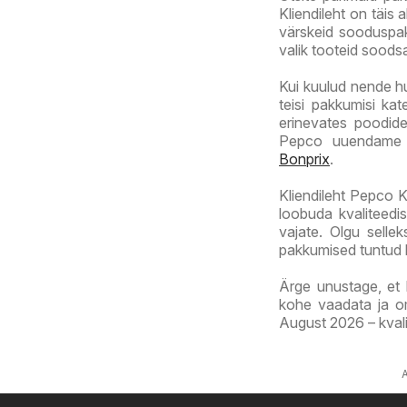
Kliendileht on täis 
värskeid sooduspak
valik tooteid soods
Kui kuulud nende h
teisi pakkumisi ka
erinevates poodide
Pepco uuendame r
Bonprix
.
Kliendileht Pepco Kl
loobuda kvaliteedis
vajate. Olgu selle
pakkumised tuntud ka
Ärge unustage, et k
kohe vaadata ja om
August 2026 – kvali