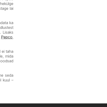
lehekülge
tage lai
adata ka
dlustest
. Lisaks
:
Pepco
,
 ei taha
le, mida
 soodsad
ame seda
l kuul –