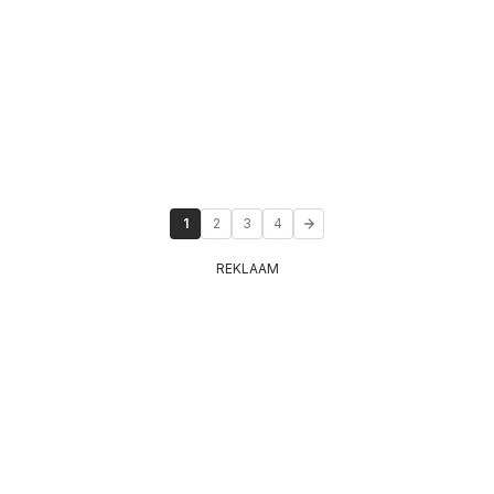
1
2
3
4
REKLAAM