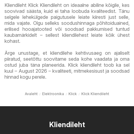
Kliendileht Klick Kliendileht on ideaalne abiline kõigile, kes
soovivad säästa, kuid ei taha loobuda kvaliteedist. Tänu
selgele lehekülgede paigutusele leiate kiiresti just selle,
mida vajate. Olgu selleks soodushinnaga põhitoiduained,
erilised hooajatooted või soodsad pakkumised tuntud
kaubamärkidelt – sellest kliendilehest leiate kõik ühest
kohast.
Ärge unustage, et kliendilehe kehtivusaeg on ajaliselt
piiratud, seetõttu soovitame seda kohe vaadata ja oma
ostud juba täna planeerida. Klick kliendileht toob ka sel
kuul – August 2026 – kvaliteeti, mitmekesisust ja soodsad
hinnad kogu perele.
Avaleht
Elektroonika
Klick
Klick Kliendileht
Kliendileht