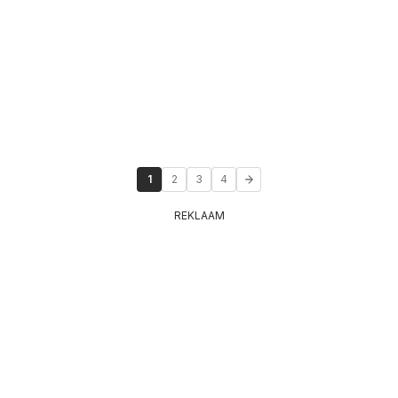
1
2
3
4
REKLAAM