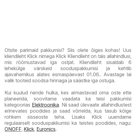
Otsite parimaid pakkumisi? Siis olete õiges kohas! Uus
kliendileht Klick nimega Klick Kliendileht on täis allahindlusi,
mis rõõmustavad iga ostjat. Kliendileht sisaldab 6
lehekülge värskeid sooduspakkumisi ja kehtib
ajavahemikus alates esmaspäevast 01.06.. Avastage lai
valik tooteid soodsa hinnaga ja säästke iga ostuga.
Kui kuulud nende hulka, kes armastavad oma oste ette
planeerida, soovitame vaadata ka teisi pakkumisi
kategoorias
Elektroonika
. Nii saad ülevaate allahindlustest
erinevates poodides ja saad võrrelda, kus tasub kõige
rohkem sisseoste teha. Lisaks Klick uuendame
regulaarselt sooduspakkumisi ka teistes poodides, nagu:
ONOFF
,
Klick
,
Euronics
.