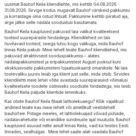
uusimat Bauhof Keila kliendilehte, mis kehtib 04.08.2026 -
31.08.2026. Sirvige kodus mugavalt Bauhof värskeid pakkumisi
ja korraldage oma ostud lihtsalt. Pakkumine kehtib piiratud aja,
ärge jätke selle nädala soodustusi kasutamata.
Bauhof Keila kauplused pakuvad laia valikut kvaliteetseid
tooteid suurepäraste hindadega. Kliendilehed on täis
huvitavaid tooteid, seega tutvu kogu valikuga, mida Bauhof
linnas Keila pakub. Meie lehelt leiate Bauhof kliendilehed, mis
pakuvad atraktiivseid sooduspakkumisi – alates
nädalapakkumistest ja eripakkumistest August jooksul kuni
eksklusiivsete pakkumisteni lojaalsuskaardi omanikele. Nii laia
tootevaliku juures leiab iga klient just selle, mida otsib. Sirvides
kliendilehti meie lehel võite avastada suurepäraseid võimalusi
kvaliteetsete toodete ostmiseks soodsate hindadega, mis teeb
Bauhof Keila paljude klientide lemmikuks.
Kas otsite Bauhof Keila filiaali lahtiolekuaegu? Kõik vajalikud
andmed leiate kas meie lehelt või ametlikult veebilehelt
bauhof.ee
. Pidage meeles, et lahtiolekuajad võivad pühade,
nädalavahetuste või erandlike sündmuste ajal muutuda. Bauhof
kauplused asuvad mitte ainult linnas Keila, vaid ka teistes Eesti
linnades, sealhulgas . Meie lehel saate alati vaadata Bauhof