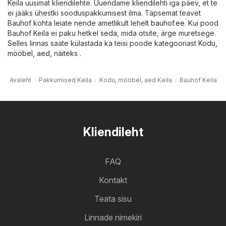
Keila uusimat kliendilehte. Uuendame kliendilehti iga päev, et te
ei jääks ühestki sooduspakkumisest ilma. Täpsemat teavet
Bauhof kohta leiate nende ametlikult lehelt
bauhof.ee
. Kui pood
Bauhof Keila ei paku hetkel seda, mida otsite, ärge muretsege.
Selles linnas saate külastada ka teisi poode kategooriast
Kodu,
mööbel, aed
, näiteks .
Avaleht
Pakkumised Keila
Kodu, mööbel, aed Keila
Bauhof Keila
Kliendileht
FAQ
Kontakt
Teata sisu
Linnade nimekiri