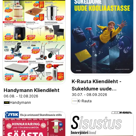
K-Rauta Kliendileht -
Sukeldume uude
Handymann Kliendileht
30.07. - 08.09.2026
kooliaastasse
06.08. - 12.08.2026
K-Rauta
Handymann