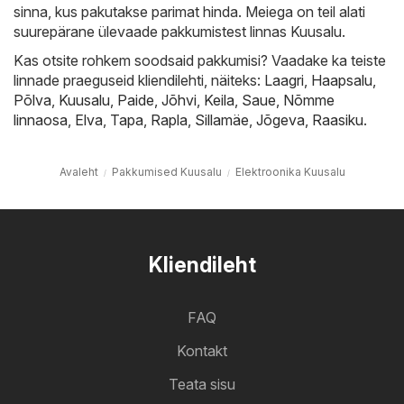
sinna, kus pakutakse parimat hinda. Meiega on teil alati
suurepärane ülevaade pakkumistest linnas Kuusalu.
Kas otsite rohkem soodsaid pakkumisi? Vaadake ka teiste
linnade praeguseid kliendilehti, näiteks:
Laagri
,
Haapsalu
,
Põlva
,
Kuusalu
,
Paide
,
Jõhvi
,
Keila
,
Saue
,
Nõmme
linnaosa
,
Elva
,
Tapa
,
Rapla
,
Sillamäe
,
Jõgeva
,
Raasiku
.
Avaleht
Pakkumised Kuusalu
Elektroonika Kuusalu
Kliendileht
FAQ
Kontakt
Teata sisu