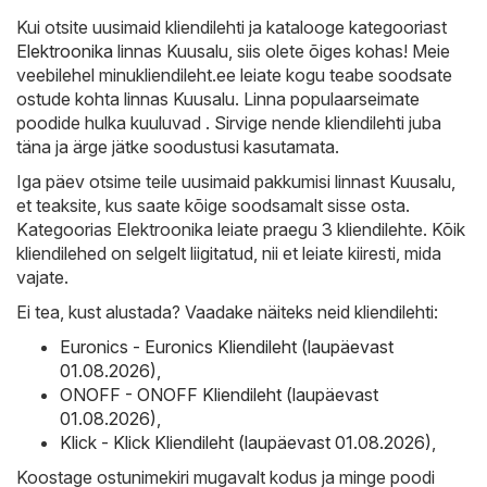
Kui otsite uusimaid kliendilehti ja katalooge kategooriast
Elektroonika
linnas Kuusalu, siis olete õiges kohas! Meie
veebilehel minukliendileht.ee leiate kogu teabe soodsate
ostude kohta linnas Kuusalu. Linna populaarseimate
poodide hulka kuuluvad . Sirvige nende kliendilehti juba
täna ja ärge jätke soodustusi kasutamata.
Iga päev otsime teile uusimaid pakkumisi linnast Kuusalu,
et teaksite, kus saate kõige soodsamalt sisse osta.
Kategoorias Elektroonika leiate praegu 3 kliendilehte. Kõik
kliendilehed on selgelt liigitatud, nii et leiate kiiresti, mida
vajate.
Ei tea, kust alustada? Vaadake näiteks neid kliendilehti:
Euronics - Euronics Kliendileht (laupäevast
01.08.2026)
,
ONOFF - ONOFF Kliendileht (laupäevast
01.08.2026)
,
Klick - Klick Kliendileht (laupäevast 01.08.2026)
,
Koostage ostunimekiri mugavalt kodus ja minge poodi