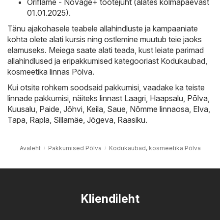
Oriflame - Novage+ tootejuht (alates kolmapäevast
01.01.2025)
.
Tänu ajakohasele teabele allahindluste ja kampaaniate
kohta olete alati kursis ning ostlemine muutub teie jaoks
elamuseks. Meiega saate alati teada, kust leiate parimad
allahindlused ja eripakkumised kategooriast Kodukaubad,
kosmeetika linnas Põlva.
Kui otsite rohkem soodsaid pakkumisi, vaadake ka teiste
linnade pakkumisi, näiteks linnast
Laagri
,
Haapsalu
,
Põlva
,
Kuusalu
,
Paide
,
Jõhvi
,
Keila
,
Saue
,
Nõmme linnaosa
,
Elva
,
Tapa
,
Rapla
,
Sillamäe
,
Jõgeva
,
Raasiku
.
Avaleht
Pakkumised Põlva
Kodukaubad, kosmeetika Põlva
Kliendileht