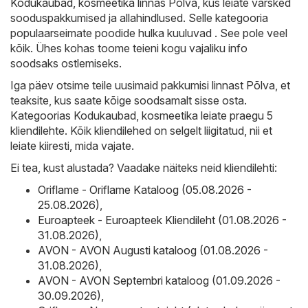
Kodukaubad, kosmeetika
linnas Põlva, kus leiate värsked
sooduspakkumised ja allahindlused. Selle kategooria
populaarseimate poodide hulka kuuluvad . See pole veel
kõik. Ühes kohas toome teieni kogu vajaliku info
soodsaks ostlemiseks.
Iga päev otsime teile uusimaid pakkumisi linnast Põlva, et
teaksite, kus saate kõige soodsamalt sisse osta.
Kategoorias Kodukaubad, kosmeetika leiate praegu 5
kliendilehte. Kõik kliendilehed on selgelt liigitatud, nii et
leiate kiiresti, mida vajate.
Ei tea, kust alustada? Vaadake näiteks neid kliendilehti:
Oriflame - Oriflame Kataloog (05.08.2026 -
25.08.2026)
,
Euroapteek - Euroapteek Kliendileht (01.08.2026 -
31.08.2026)
,
AVON - AVON Augusti kataloog (01.08.2026 -
31.08.2026)
,
AVON - AVON Septembri kataloog (01.09.2026 -
30.09.2026)
,